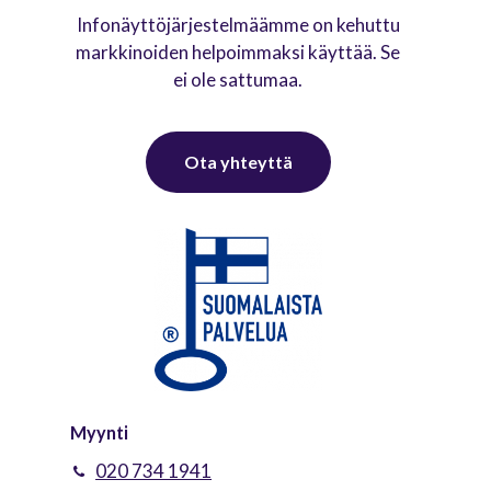
Infonäyttöjärjestelmäämme on kehuttu
markkinoiden helpoimmaksi käyttää. Se
ei ole sattumaa.
O
t
a
y
h
t
e
y
t
t
ä
Myynti
020 734 1941