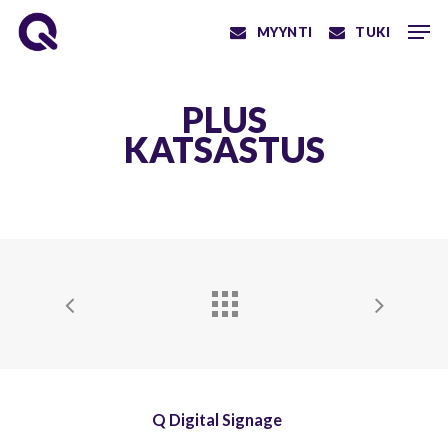
Skip
Men
MYYNTI
TUKI
to
main
content
PLUS
KATSASTUS
Q Digital Signage