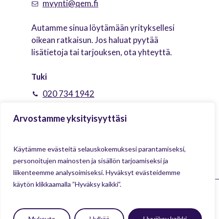
myynti@qem.fi
Autamme sinua löytämään yrityksellesi
oikean ratkaisun. Jos haluat pyytää
lisätietoja tai tarjouksen, ota yhteyttä.
Tuki
020 734 1942
tuki@qem.fi
Arvostamme yksityisyyttäsi
Vastaamme mielellämme tuotteiden
käyttöä ja teknisiä asioita koskeviin
Käytämme evästeitä selauskokemuksesi parantamiseksi,
kysymyksiisi.
personoitujen mainosten ja sisällön tarjoamiseksi ja
liikenteemme analysoimiseksi. Hyväksyt evästeidemme
käytön klikkaamalla ”Hyväksy kaikki”.
©
2026
Q Digital Signage
Infonäytöt
Mukauta
Hylkää
Hyväksy kaikki