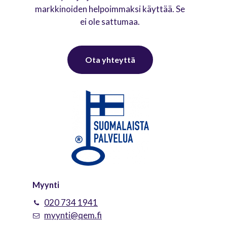
markkinoiden helpoimmaksi käyttää. Se
ei ole sattumaa.
O
t
a
y
h
t
e
y
t
t
ä
Myynti
020 734 1941
myynti@qem.fi