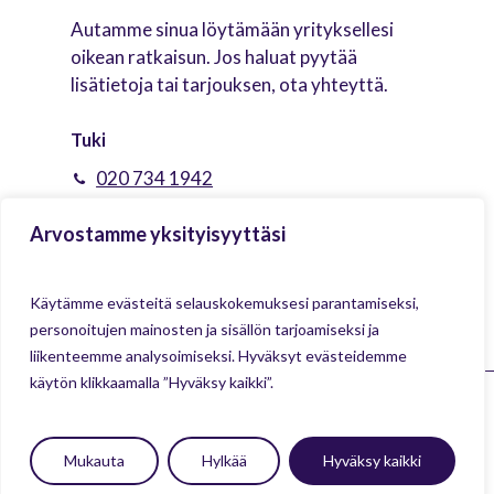
Autamme sinua löytämään yrityksellesi
oikean ratkaisun. Jos haluat pyytää
lisätietoja tai tarjouksen, ota yhteyttä.
Tuki
020 734 1942
tuki@qem.fi
Arvostamme yksityisyyttäsi
Vastaamme mielellämme tuotteiden
käyttöä ja teknisiä asioita koskeviin
Käytämme evästeitä selauskokemuksesi parantamiseksi,
kysymyksiisi.
personoitujen mainosten ja sisällön tarjoamiseksi ja
liikenteemme analysoimiseksi. Hyväksyt evästeidemme
käytön klikkaamalla ”Hyväksy kaikki”.
©
2026
Q Digital Signage
Infonäytöt
Mukauta
Hylkää
Hyväksy kaikki
Asiakasrekisteriseloste